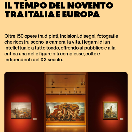
IL TEMPO DEL NOVENTO
PROSSIMI EVENTI
TRA ITALIA E EUROPA
POPLAR26
TICKETS
EVENTI PASSATI
Oltre 150 opere tra dipinti, incisioni, disegni, fotografie
UTOPIA26
che ricostruiscono la carriera, la vita, i legami di un
LINE UP
intellettuale a tutto tondo, offrendo al pubblico e alla
critica una delle figure più complesse, colte e
indipendenti del XX secolo.