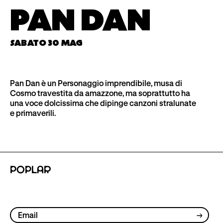
PAN DAN
PROSSIMI EVENTI
POPLAR26
TICKETS
SABATO 30 MAG
EVENTI PASSATI
UTOPIA26
LINE UP
Pan Dan è un Personaggio imprendibile, musa di
Cosmo travestita da amazzone, ma soprattutto ha
una voce dolcissima che dipinge canzoni stralunate
e primaverili.
POPLAR